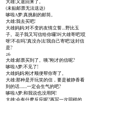
大雄:又退回来了。
(未贴邮票无法送达)
哆啦A梦:真挑剔的邮筒。
大雄:我去买吧!
大雄妈妈:对不变的友情立誓…野比玉
子。花子我又写信给你囉!叫大雄寄吧!哎
呀!不在吗?真没办法!我自己寄吧!这封信
是?
26
大雄:邮票买到了。咦?刚才的信呢?
哆啦A梦:不见了!
大雄妈妈:刚才顺便帮你寄了。
大雄:那种是开玩笑的信，要是被静香看
到的话……一定会生气的吧?
哆啦A梦:和我说也没用阿!
大雄:会有什麽反应呢?再写一次同样的
句子实验看看吧!
大雄:有了!
(我看错你了!小孩子还寄那麽下流的信)
27