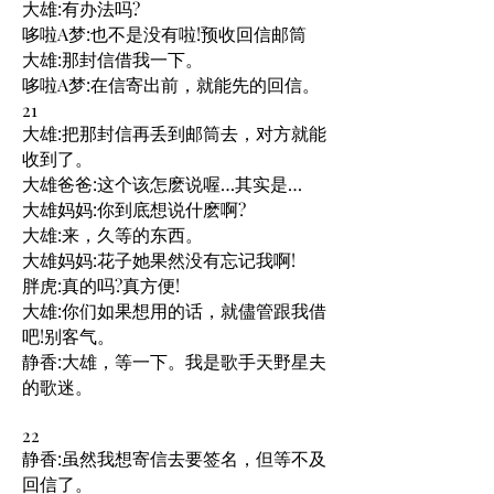
大雄:有办法吗?
哆啦A梦:也不是没有啦!预收回信邮筒
大雄:那封信借我一下。
哆啦A梦:在信寄出前，就能先的回信。
21
大雄:把那封信再丢到邮筒去，对方就能
收到了。
大雄爸爸:这个该怎麽说喔…其实是…
大雄妈妈:你到底想说什麽啊?
大雄:来，久等的东西。
大雄妈妈:花子她果然没有忘记我啊!
胖虎:真的吗?真方便!
大雄:你们如果想用的话，就儘管跟我借
吧!别客气。
静香:大雄，等一下。我是歌手天野星夫
的歌迷。
22
静香:虽然我想寄信去要签名，但等不及
回信了。