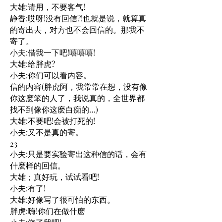
大雄:请用，不要客气!
静香:哎呀!没有回信?!也就是说，就算真
的寄出去，对方也不会回信的。那我不
寄了。
小夫:借我一下吧!嘻嘻嘻!
大雄:给胖虎?
小夫:你们可以看内容。
信的内容(胖虎阿，我常常在想，没有像
你这麽笨的人了，我说真的，全世界都
找不到像你这麽白痴的…)
大雄:不要吧!会被打死的!
小夫:又不是真的寄。
23
小夫:只是要实验寄出这种信的话，会有
什麽样的回信。
大雄；真好玩，试试看吧!
小夫:有了!
大雄:好像写了很可怕的东西。
胖虎:嗨!你们在做什麽