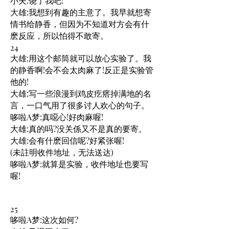
小夫:饶了我吧!
大雄:我想到有趣的主意了。我早就想寄
情书给静香，但因为不知道对方会有什
麽反应，所以怕得不敢寄。
24
大雄:用这个邮筒就可以放心实验了。我
的静香啊!会不会太肉麻了!反正是实验管
他的!
大雄:写一些浪漫到鸡皮疙瘩掉满地的名
言，一口气用了很多讨人欢心的句子。
哆啦A梦:真噁心!好肉麻喔!
大雄:真的吗?没关係又不是真的要寄。
大雄:会有什麽回信呢?好紧张喔!
(未註明收件地址，无法送达)
哆啦A梦:就算是实验，收件地址也要写
喔!
25
哆啦A梦:这次如何?