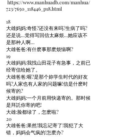
https://www.manhuadb.com/manhua/
723/7650_118446_p18.html
18
大雄妈妈:奇怪?还没有来吗?生病了吗?
还是说…觉得写回信太麻烦…她应该不
是那种人啊…
大雄爸爸:有什麽事那麽烦恼啊?
19
大雄妈妈:我找山田花子有急事，之前已
经寄信给她了。
大雄爸爸:喔?是那个妳学生时代的好友
吗?人家也有人家的问题嘛!信是什麽时
候寄的?
大雄妈妈:一个月前用快递寄的。那时候
是拜託你寄的吧!
大雄:脸都绿了，怎麽啦?
20
大雄爸爸:果然!我忘记寄了!我犯了大
错，妈妈会气疯的!怎麽办?