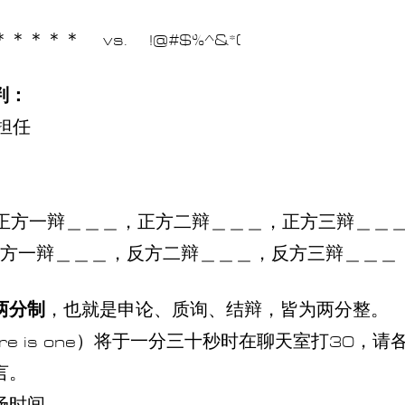
＊＊＊ vs. !@#$%^&*(
判：
 担任
，正方一辩＿＿＿，正方二辩＿＿＿，正方三辩＿＿
，反方一辩＿＿＿，反方二辩＿＿＿，反方三辩＿＿＿
两分制
，也就是申论、质询、结辩，皆为两分整。
 there is one）将于一分三十秒时在聊天室打30
言。