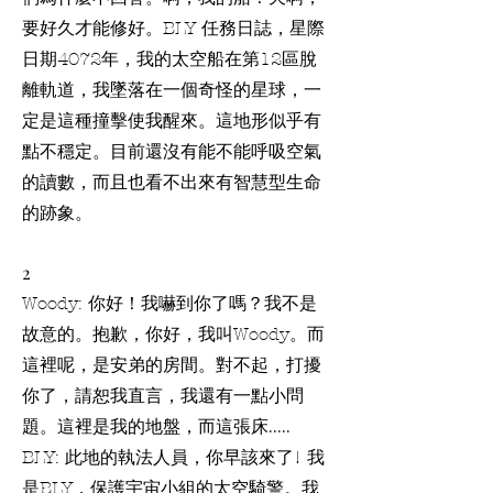
要好久才能修好。BLY 任務日誌，星際
日期4072年，我的太空船在第12區脫
離軌道，我墜落在一個奇怪的星球，一
定是這種撞擊使我醒來。這地形似乎有
點不穩定。目前還沒有能不能呼吸空氣
的讀數，而且也看不出來有智慧型生命
的跡象。
2
Woody: 你好！我嚇到你了嗎？我不是
故意的。抱歉，你好，我叫Woody。而
這裡呢，是安弟的房間。對不起，打擾
你了，請恕我直言，我還有一點小問
題。這裡是我的地盤，而這張床.....
BLY: 此地的執法人員，你早該來了! 我
是BLY，保護宇宙小組的太空騎警。我