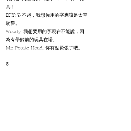
具！
BLY: 對不起，我想你用的字應該是太空
騎警。
Woody: 我想要用的字現在不能說，因
為有學齡前的玩具在場。
Mr. Potato Head: 你有點緊張了吧。
5
恐龍：BLY，我很好奇，一個太空騎警
都做些什麼呢？
Woody: 他不是太空騎警，他不會打擊
邪惡，發射雷射，也不會飛。
BLY: 打個岔。
Piggy: 了不起的翅膀，了不起。
Woody: 什麼，什麼嘛！這些是塑膠，
他不會飛。