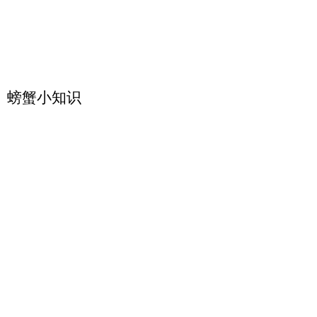
​螃蟹小知识
20、螃蟹和他的媽媽
張雅如
-01:37