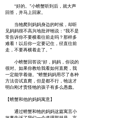
“好的。”小螃蟹听到后，就大声
回答，并马上回家。
当牠爬到妈妈身边的时候，却听
见妈妈很不高兴地批评牠说：“我不是
常告诉你不要横着往前走吗？那样多
难看！以后你一定要记住，径直往前
走，不要再横着走了。”
小螃蟹回答说“好，妈妈，你说的
很对。如果你教给我看如何直爬，我
一定能学着做。”螃蟹妈妈用尽了各种
方法尝试直爬，但是都不行，牠这才
明白刚才责怪牠的孩子有多么愚蠢。
【螃蟹和他的妈妈寓意】
通过螃蟹和牠的妈妈这篇寓言小
故事告诉了我们一个道理那就是，言