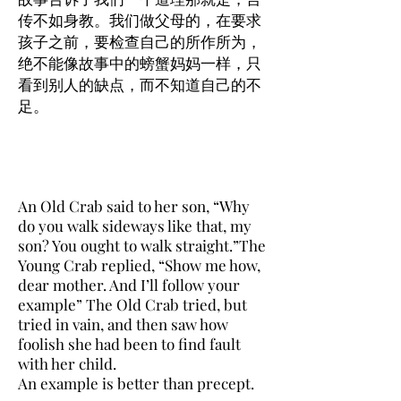
传不如身教。我们做父母的，在要求
孩子之前，要检查自己的所作所为，
绝不能像故事中的螃蟹妈妈一样，只
看到别人的缺点，而不知道自己的不
足。
An Old Crab said to her son, “Why
do you walk sideways like that, my
son? You ought to walk straight.”The
Young Crab replied, “Show me how,
dear mother. And I’ll follow your
example” The Old Crab tried, but
tried in vain, and then saw how
foolish she had been to find fault
with her child.
An example is better than precept.