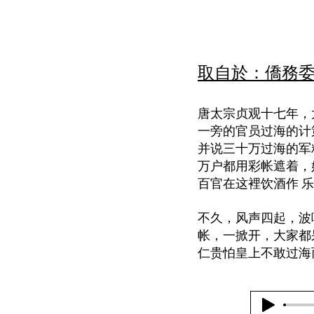
取自於：僑務
唐太宗贞观十七年，
一旁的官员过海的计
并说三十万过海的军
万户都用彩帐遮着，
百官在这裡饮酒作 
不久，风声四起，波
帐，一掀开，大家都
仁贵怕皇上不敢过海