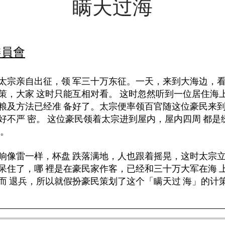
瞒天过海
委員會
太宗亲自出征，领 军三十万东征。一天，来到大海边，看
策，大家 这时只能互相对看。 这时忽然听到一位居住海
粮及方法已经准 备好了。太宗便率领百官随这位豪民来到
好不严 密。 这位豪民领着太宗进到屋内，屋内四周 都
乐。
响像雷一样，杯盘 跌落满地，人也跟着摇晃，这时太宗立
呆住了，哪 裡是在豪民家作客，已经和三十万大军在海 
而 退兵，所以就假扮豪民策划了这个「瞒天过 海」的计