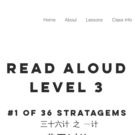
Home
About
Lessons
Class Info
Read Aloud
level 3
#1 of 36 Stratagems
三十六计 之 ㄧ计