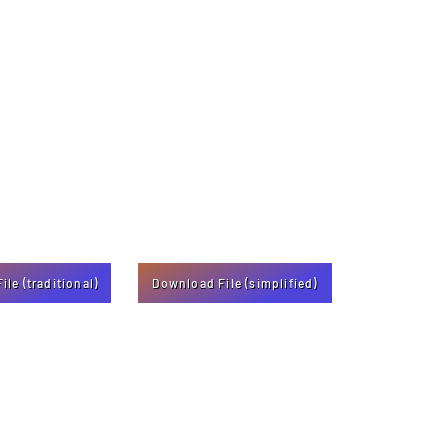
le (traditional)
Download File (simplified)