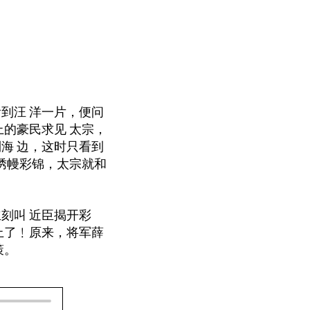
到汪 洋一片，便问
上的豪民求见 太宗，
海 边，这时只看到
是绣幔彩锦，太宗就和
刻叫 近臣揭开彩
上了﹗原来，将军薛
策。