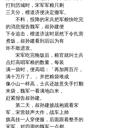
打到历城时，宋军军粮只剩
三天分，檀道济便决定撤军。
不料，投降的宋兵把军粮快吃完
的消息报告魏军，叔孙建便
下令追击，檀道济这时居然下令扎营
煮饭，叔孙建看到后以为有
诈不敢进攻。
宋军吃完晚饭后，粮官就叫士兵
点灯高唱军粮的数量，每装
满一袋时，便高唱：「再加两百斤，
满十万斤了。」并把粮袋堆成
像小山一样高，士兵还故意失手打翻
米袋，魏军一看满地白米，
赶紧报告叔孙建。
第二天，叔孙建披战袍观看宋
军，宋营鼓声大作，战车上帅
旗高挂一人穿便服，后面跟着整齐的
宋军，对四周的魏军一点都