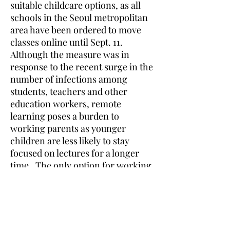
suitable childcare options, as all
schools in the Seoul metropolitan
area have been ordered to move
classes online until Sept. 11.
Although the measure was in
response to the recent surge in the
number of infections among
students, teachers and other
education workers, remote
learning poses a burden to
working parents as younger
children are less likely to stay
focused on lectures for a longer
time. The only option for working
parents is sending their children
to "emergency child care" classes,
set up at schools for
kindergarteners and younger
elementary students who are in