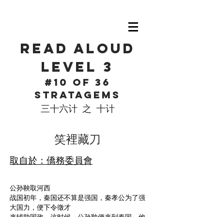
Read Aloud
level 3
#10 of 36
Stratagems
三十六计 之 十计
​笑裡藏刀
取自於：僑務委員會
公孙鞅取河西
战国初年，秦国还不算是强国，秦孝公为了强
大国力，便下令徵才
来辅助国政，这时候，公孙鞅便来到秦国，他