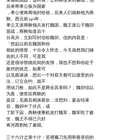
后来帮孝公振兴国家
，孝公便将商地封给他，后来人们就称他为商
鞅。西元前340年，
孝公又派商鞅领兵攻打魏国，魏王派公子魏卯
迎战，商鞅知道后十
分高兴，立刻写封信给魏卯。信的内容是：
「想起以前在魏国和你
相处的情形，十分令人怀念，今天虽然我们辅
佐的人不同，可是我
还是很珍惜彼此间的友情，我也不想和你处于
敌对的状态，如果可
以见面谈谈，想出一个对双方都可以接受的办
法，订立合约，就不
用动刀枪，如此不是两全其美吗？」魏卯信以
为真，便答应商鞅的
提议，见面后相谈甚欢，没想到，宴会结束
后，魏卯中了伏兵，成
了阶下囚，商鞅便乘机攻打魏军，魏军吃了败
仗，魏王不得已只好
将河西割给了秦国。
三十六计之第十计：笑裡藏刀先用和善亲切的