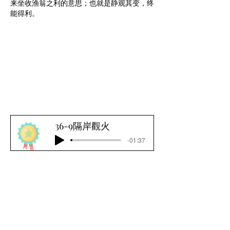
来坐收渔翁之利的意思；也就是静观其变，终
能得利。
36-9隔岸觀火
-01:37