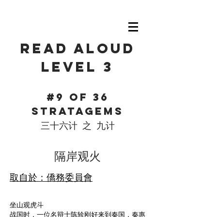
Read Aloud
level 3
#9 of 36
Stratagems
三十六计 之 九计
​隔岸观火
取自於：僑務委員會
坐山观虎斗
战国时，一位名辩士陈轸刚好来到秦国，秦惠