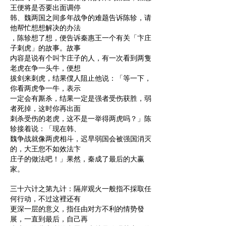
王便将是否要出面调停
韩、魏两国之间多年战争的难题告诉陈轸，请
他帮忙想想解决的办法
，陈轸想了想，便告诉秦惠王一个有关「卞庄
子刺虎」的故事。故事
内容是说有个叫卞庄子的人，有一次看到两隻
老虎在争一头牛，便想
拔剑来刺虎，结果僕人阻止他说：「等一下，
你看两虎争一牛，表示
一定会有厮杀，结果一定是强者受伤获胜，弱
者死掉，这时你再出面
刺杀受伤的老虎，这不是一举得两虎吗？」陈
轸接着说：「现在韩、
魏争战就像两虎相斗，迟早弱国会被强国消灭
的，大王您不如效法卞
庄子的做法吧！」果然，秦成了最后的大赢
家。
三十六计之第九计：隔岸观火一般指不採取任
何行动，不过这裡还有
更深一层的意义，指任由对方不利的情势發
展，一直到最后，自己再