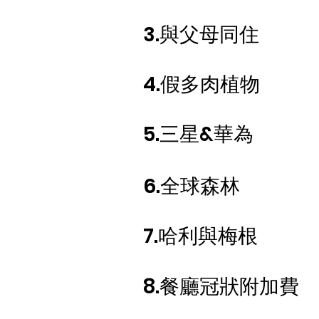
​3.與父母同住
4.假多肉植物
5.三星&華為
6.全球森林
7.哈利與梅根
8.餐廳冠狀附加費