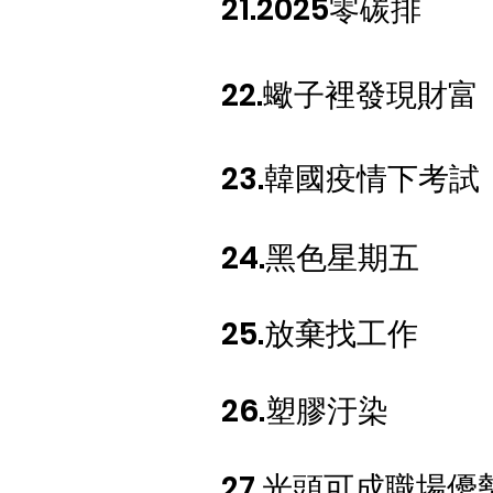
21.2025零碳排
22.蠍子裡發現財富
​23.韓國疫情下考試
​24.黑色星期五
​25.放棄找工作
​26.塑膠汙染
27.光頭可成職場優