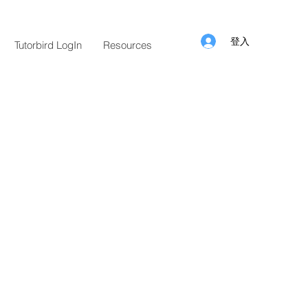
登入
Tutorbird LogIn
Resources