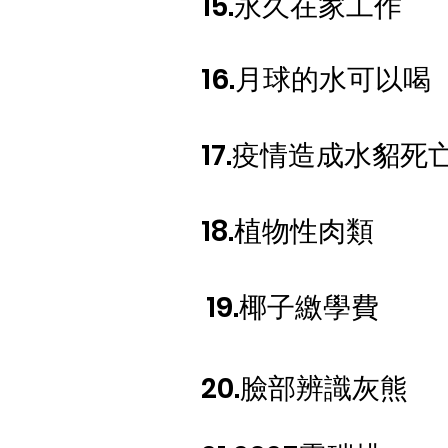
​15.永久在家工作​
​16.月球的水可以喝
​17.疫情造成水貂死
18.植物性肉類
​19.椰子繳學費
​20.臉部辨識灰熊